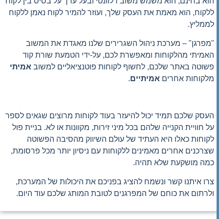
הוא בחינם, הוא משמש משוב רלוונטי ובעל ערך על בסיס בין לקוח
ללקוח, הוא מאמת את העסק שלך, ועוזר להמיר לקוח נאמן ללקוח
לממליץ.
"מפרגן" – מערכת ניהול השגרירים שלנו מאגדת את המשוב
האמיתי מהלקוחות ומאפשרת לכם, על-ידי הטמעת שורת קוד
פשוטה באתר שלכם, לחשוף לקוחות פוטנציאליים למשוב
אמיתי
מלקוחות אחרים
אמיתיים
.
העסק שלכם תמיד יכול להיעזר בעוד לקוחות מרוצים שגאים לספר
על חוויית הקנייה שלהם בכל מיני זירות, מקוונות או לא. בניית פול
לקוחות כאלו היא העתיד של עולם השיווק מהסיבה הפשוטה
שצרכנים אחרים מאמינים ללקוחות עם ניסיון יותר מכל פרסומת,
כמה מושקעת שלא תהיה.
צרו איתנו קשר ונשמח להציג בפניכם את היכולות של המערכת,
ולרתום את כוחם של המפרגנים לטובת המותג שלכם עוד היום.